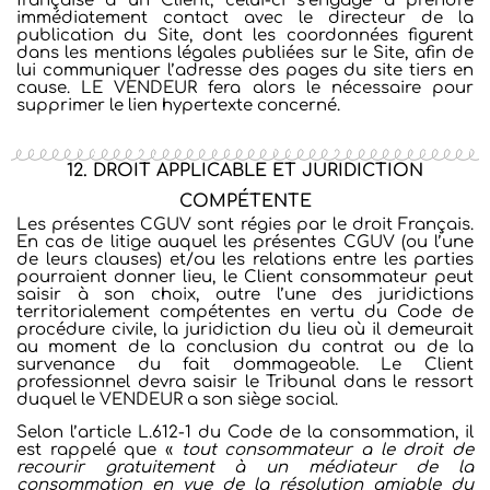
française à un Client, celui-ci s’engage à prendre
immédiatement contact avec le directeur de la
publication du Site, dont les coordonnées figurent
dans les mentions légales publiées sur le Site, afin de
lui communiquer l’adresse des pages du site tiers en
cause. LE VENDEUR fera alors le nécessaire pour
supprimer le lien hypertexte concerné.
12. DROIT APPLICABLE ET JURIDICTION
COMPÉTENTE
Les présentes CGUV sont régies par le droit Français.
En cas de litige auquel les présentes CGUV (ou l’une
de leurs clauses) et/ou les relations entre les parties
pourraient donner lieu, le Client consommateur peut
saisir à son choix, outre l’une des juridictions
territorialement compétentes en vertu du Code de
procédure civile, la juridiction du lieu où il demeurait
au moment de la conclusion du contrat ou de la
survenance du fait dommageable. Le Client
professionnel devra saisir le Tribunal dans le ressort
duquel le VENDEUR a son siège social.
Selon l’article L.612-1 du Code de la consommation, il
est rappelé que «
tout consommateur a le droit de
recourir gratuitement à un médiateur de la
consommation en vue de la résolution amiable du