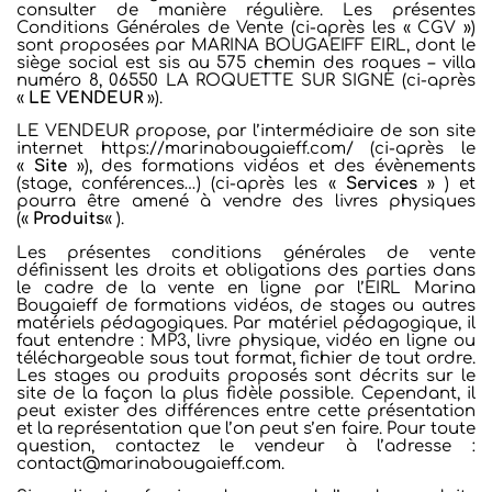
consulter de manière régulière.
Les présentes
Conditions Générales de Vente (ci-après les « CGV »)
sont proposées par MARINA BOUGAEIFF EIRL, dont le
siège social est sis au 575 chemin des roques – villa
numéro 8, 06550 LA ROQUETTE SUR SIGNE (ci-après
«
LE VENDEUR
»).
LE VENDEUR propose, par l’intermédiaire de son site
internet https://marinabougaieff.com/ (ci-après le
«
Site
»), des formations vidéos et des évènements
(stage, conférences…) (ci-après les
«
Services
» ) et
pourra être amené à vendre des livres physiques
(«
Produits
« ).
Les présentes conditions générales de vente
définissent les droits et obligations des parties dans
le cadre de la vente en ligne par l’EIRL Marina
Bougaieff de formations vidéos, de stages ou autres
matériels pédagogiques. Par matériel pédagogique, il
faut entendre : MP3, livre physique, vidéo en ligne ou
téléchargeable sous tout format, fichier de tout ordre.
Les stages ou produits proposés sont décrits sur le
site de la façon la plus fidèle possible. Cependant, il
peut exister des différences entre cette présentation
et la représentation que l’on peut s’en faire. Pour toute
question, contactez le vendeur à l’adresse :
contact@marinabougaieff.com.